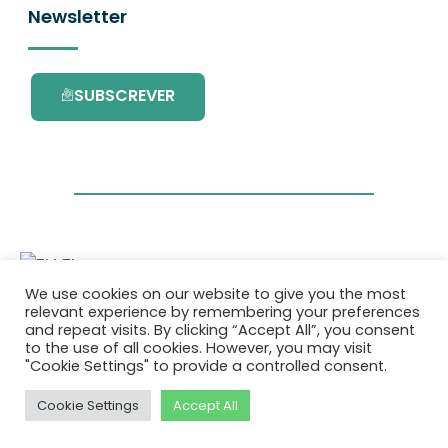
Newsletter
SUBSCREVER
We use cookies on our website to give you the most
Este projecto é financiado pelo Programa de
relevant experience by remembering your preferences
Investigação e Inovação da União Europeia
and repeat visits. By clicking “Accept All”, you consent
Horizonte 2020 com o contrato Nº. 101036418.
to the use of all cookies. However, you may visit
"Cookie Settings" to provide a controlled consent.
Política de Privacidade
|
Cookie Policy
Cookie Settings
Accept All
© 2026 AURORA