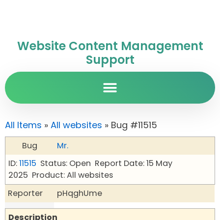
Website Content Management
Support
All Items
»
All websites
» Bug #11515
Bug
Mr.
ID:
11515
Status: Open
Report Date: 15 May
2025
Product: All websites
Reporter
pHqghUme
Description