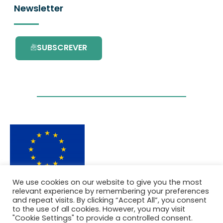
Newsletter
SUBSCREVER
We use cookies on our website to give you the most
Este projecto é financiado pelo Programa de
relevant experience by remembering your preferences
Investigação e Inovação da União Europeia
and repeat visits. By clicking “Accept All”, you consent
Horizonte 2020 com o contrato Nº. 101036418.
to the use of all cookies. However, you may visit
"Cookie Settings" to provide a controlled consent.