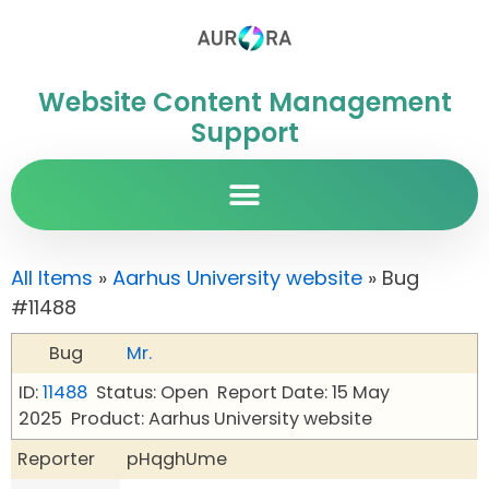
Website Content Management
Support
All Items
»
Aarhus University website
» Bug
#11488
Bug
Mr.
ID:
11488
Status: Open
Report Date: 15 May
2025
Product: Aarhus University website
Reporter
pHqghUme