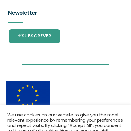
Newsletter
SUBSCREVER
We use cookies on our website to give you the most
Este projecto é financiado pelo Programa de
relevant experience by remembering your preferences
Investigação e Inovação da União Europeia
and repeat visits. By clicking “Accept All”, you consent
Horizonte 2020 com o contrato Nº. 101036418.
to the use of all cookies. However, you may visit