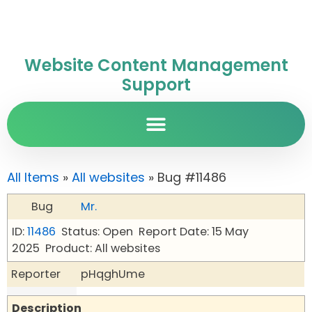
Website Content Management
Support
All Items
»
All websites
» Bug #11486
Bug
Mr.
ID:
11486
Status: Open
Report Date: 15 May
2025
Product: All websites
Reporter
pHqghUme
Description