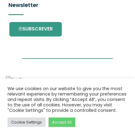
Newsletter
SUBSCREVER
We use cookies on our website to give you the most
Este projecto é financiado pelo Programa de
relevant experience by remembering your preferences
Investigação e Inovação da União Europeia
and repeat visits. By clicking “Accept All”, you consent
Horizonte 2020 com o contrato Nº. 101036418.
to the use of all cookies. However, you may visit
"Cookie Settings" to provide a controlled consent.
Política de Privacidade
|
Cookie Policy
Cookie Settings
Accept All
© 2026 AURORA