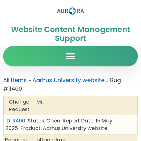
Website Content Management
Support
All Items
»
Aarhus University website
» Bug
#11460
Change
Mr.
Request
ID:
11460
Status: Open
Report Date: 15 May
2025
Product: Aarhus University website
Reporter
pHqghUme