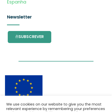
Espanha
Newsletter
SUBSCREVER
We use cookies on our website to give you the most
Este projecto é financiado pelo Programa de
relevant experience by remembering your preferences
Investigação e Inovação da União Europeia