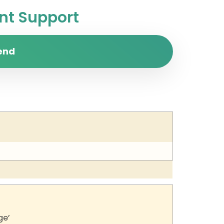
t Support
end
ge’