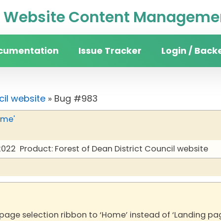
Website Content Managemen
cumentation
Issue Tracker
Login / Back
cil website
» Bug #983
ome'
2022
Product: Forest of Dean District Council website
 page selection ribbon to ‘Home’ instead of ‘Landing pa