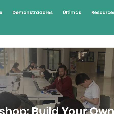
e
Demonstradores
Últimas
Resource
shop: Build Your Own