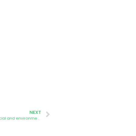
NEXT
Masterclass: How to ensure the social and environmental sustainability of large solar energy projects?