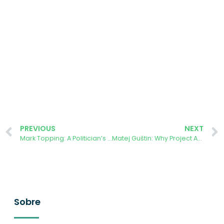
PREVIOUS
NEXT
Mark Topping: A Politician’s Story from the Forest of Dean
Matej Guštin: Why Project AURORA Matters in Slovenia
Sobre