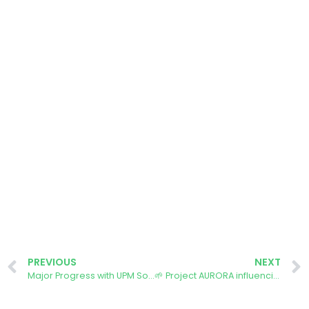
PREVIOUS
NEXT
Major Progress with UPM South Campus – Energy Community, Madrid, Spain
🌱 Project AURORA influencing UPM’s Journey Towards a Sustainable Campus Sur! 🌱