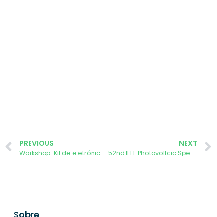
PREVIOUS
NEXT
Workshop: Kit de eletrónica com ESP32
52nd IEEE Photovoltaic Specialists Conference (PVSC 52)
Sobre