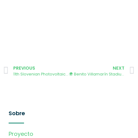
PREVIOUS
NEXT
11th Slovenian Photovoltaic Conference SLO-PV 2025
🌍 Benito Villamarín Stadium Hosts Key Climate and Social Inclusion Event
Sobre
Proyecto