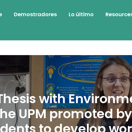
e
Demostradores
Lo último
Resource
Thesis with Environm
 the UPM promoted b
dents to develop wor