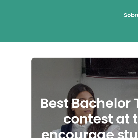
Sobr
Best Bachelor 
contest at
encourage stu