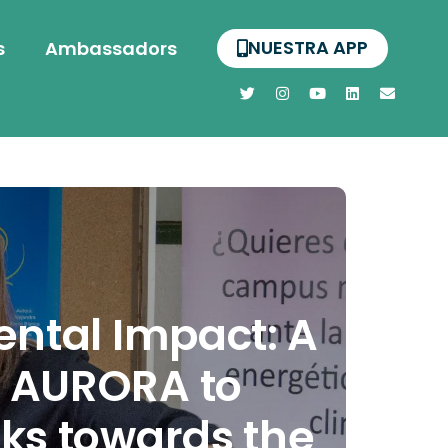
NUESTRA APP
s
Ambassadors
ental Impact: A
y AURORA to
ks towards the