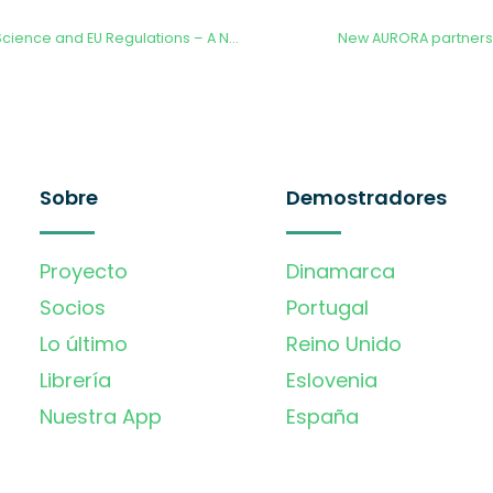
Policy Brief – Citizen Science and EU Regulations – A New Approach
New AURORA partnersh
Sobre
Demostradores
Proyecto
Dinamarca
Socios
Portugal
Lo último
Reino Unido
Librería
Eslovenia
Nuestra App
España