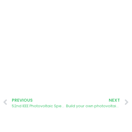
PREVIOUS
NEXT
52nd IEEE Photovoltaic Specialists Conference
Build your own photovoltaic module workshop – Madrid