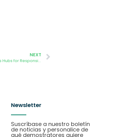
NEXT
AURORA’s Journey Towards Citizens Hubs for Responsible Attitudes and Greener Futures
Newsletter
Suscríbase a nuestro boletín
de noticias y personalice de
qué demostratores quiere