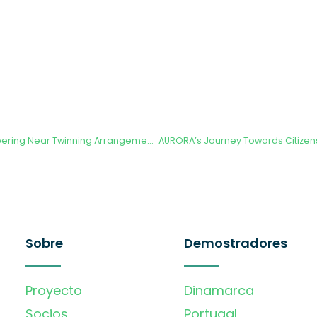
Project AURORA Pioneering Near Twinning Arrangements with the EELISA Universities Alliance, ONWAGA and the ETSISI-UPM
Sobre
Demostradores
Proyecto
Dinamarca
Socios
Portugal