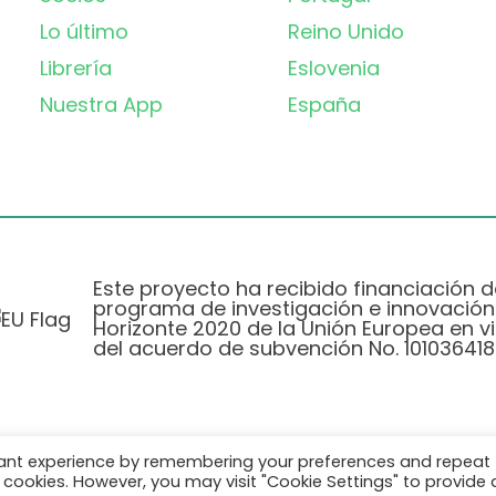
Lo último
Reino Unido
Librería
Eslovenia
Nuestra App
España
Este proyecto ha recibido financiación d
programa de investigación e innovación
Horizonte 2020 de la Unión Europea en vi
del acuerdo de subvención No. 101036418
vant experience by remembering your preferences and repeat
Política de Privacidad
|
Cookie Policy
all cookies. However, you may visit "Cookie Settings" to provide 