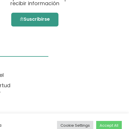
recibir información
Suscribirse
el
rtud
.
a
Cookie Settings
Accept All