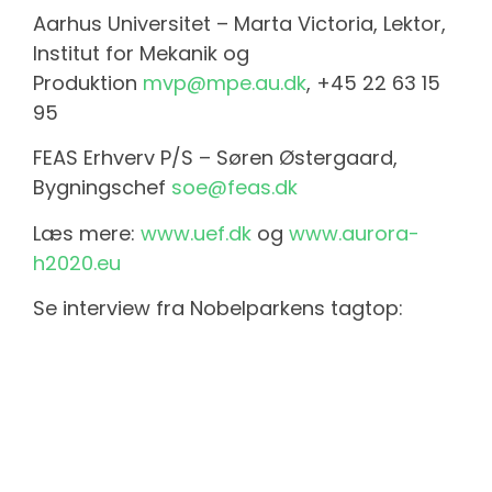
Aarhus Universitet – Marta Victoria, Lektor,
Institut for Mekanik og
Produktion
mvp@mpe.au.dk
, +45 22 63 15
95
FEAS Erhverv P/S – Søren Østergaard,
Bygningschef
soe@feas.dk
Læs mere:
www.uef.dk
og
www.aurora-
h2020.eu
Se interview fra Nobelparkens tagtop: