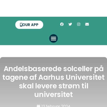
OUR APP
Andelsbaserede solceller på
tagene af Aarhus Universitet
skal levere strøm til
universitet
13 februar 2024