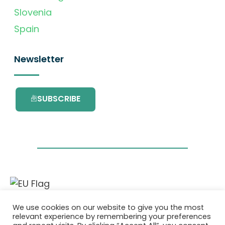
Slovenia
Spain
Newsletter
SUBSCRIBE
This project has received funding from the
We use cookies on our website to give you the most
European Union’s Horizon 2020 research and
relevant experience by remembering your preferences
innovation programme under grant