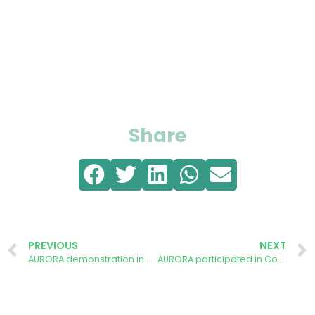
Share
PREVIOUS
NEXT
AURORA demonstration in Aarhus Chosen as Case Study for EU Project
AURORA participated in Co-Design Actionable Green Ideas workshop