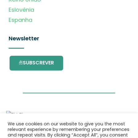
Eslovénia
Espanha
Newsletter
SUBSCREVER
We use cookies on our website to give you the most
Este projecto é financiado pelo Programa de
relevant experience by remembering your preferences
Investigação e Inovação da União Europeia
and repeat visits. By clicking “Accept All”, you consent