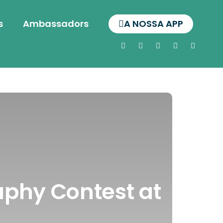
s
Ambassadors
A NOSSA APP
aphy Contest at