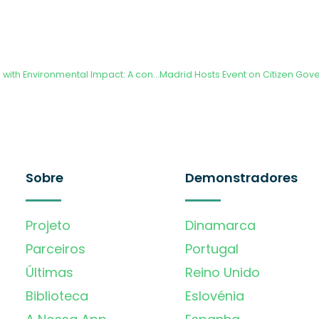
Best Bachelor Thesis with Environmental Impact: A contest at the UPM promoted by AURORA to encourage students to develop works towards the climate action
Sobre
Demonstradores
Projeto
Dinamarca
Parceiros
Portugal
Últimas
Reino Unido
Biblioteca
Eslovénia