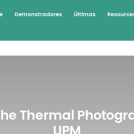
e
Demonstradores
Últimas
Resource
 the Thermal Photogr
UPM