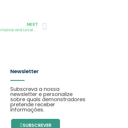
NEXT
Madrid Hosts Event on Citizen Governance and Local Climate Action
Newsletter
Subscreva a nossa
newsletter e personalize
sobre quais demonstradores
pretende receber
informações.
SUBSCREVER