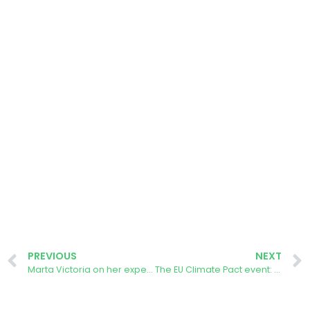
PREVIOUS
NEXT
Marta Victoria on her experience using the AURORA Energy Tracker App
The EU Climate Pact event: Celebrating Citizen Led Climate Action