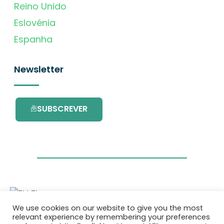
Reino Unido
Eslovénia
Espanha
Newsletter
SUBSCREVER
We use cookies on our website to give you the most
Este projecto é financiado pelo Programa de
relevant experience by remembering your preferences
Investigação e Inovação da União Europeia