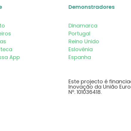
e
Demonstradores
to
Dinamarca
eiros
Portugal
mas
Reino Unido
oteca
Eslovénia
ssa App
Espanha
Este projecto é financi
Inovação da União Euro
Nº. 101036418.