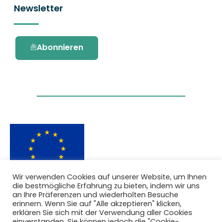
Newsletter
Abonnieren
Wir verwenden Cookies auf unserer Website, um Ihnen
die bestmögliche Erfahrung zu bieten, indem wir uns
Dieses Projekt wurde durch das Forschungs-
an Ihre Präferenzen und wiederholten Besuche
und Innovationsprogramm Horizon 2020 der
erinnern. Wenn Sie auf "Alle akzeptieren" klicken,
Europäischen Union unter der
erklären Sie sich mit der Verwendung aller Cookies
Fördervereinbarung Nr. 101036418 gefördert.
einverstanden. Sie können jedoch die "Cookie-