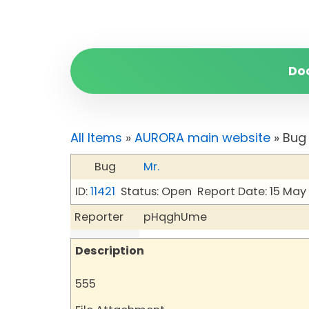
Do
All Items
»
AURORA main website
» Bug 
Bug
Mr.
ID:
11421
Status: Open
Report Date: 15 May
Reporter
pHqghUme
Description
555