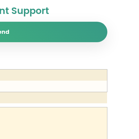
t Support
end