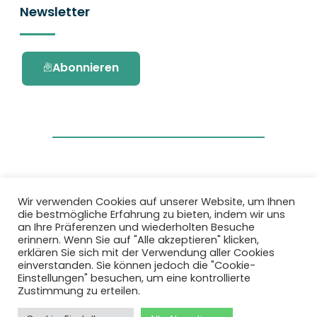
Newsletter
Abonnieren
Wir verwenden Cookies auf unserer Website, um Ihnen
die bestmögliche Erfahrung zu bieten, indem wir uns
Dieses Projekt wurde durch das Forschungs-
an Ihre Präferenzen und wiederholten Besuche
und Innovationsprogramm Horizon 2020 der
erinnern. Wenn Sie auf "Alle akzeptieren" klicken,
Europäischen Union unter der
erklären Sie sich mit der Verwendung aller Cookies
Fördervereinbarung Nr. 101036418 gefördert.
einverstanden. Sie können jedoch die "Cookie-
Einstellungen" besuchen, um eine kontrollierte
Zustimmung zu erteilen.
Datenschutzbestimmungen
|
Cookie-
Richtlinie