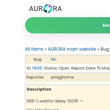
Do
All Items
»
AURORA main website
» Bug
Bug
Mr.
ID:
11635
Status: Open
Report Date: 15 Ma
Reporter
pHqghUme
Description
555-1; waitfor delay ‘0:0:15’ —