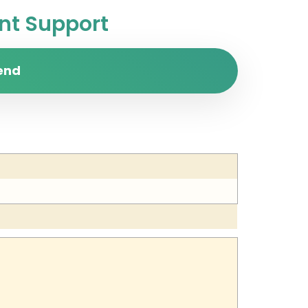
t Support
end