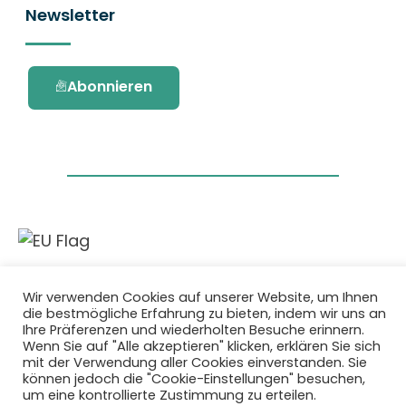
Newsletter
Abonnieren
Dieses Projekt wurde durch das Forschungs-
und Innovationsprogramm Horizon 2020 der
Wir verwenden Cookies auf unserer Website, um Ihnen
Europäischen Union unter der
die bestmögliche Erfahrung zu bieten, indem wir uns an
Fördervereinbarung Nr. 101036418 gefördert.
Ihre Präferenzen und wiederholten Besuche erinnern.
Wenn Sie auf "Alle akzeptieren" klicken, erklären Sie sich
mit der Verwendung aller Cookies einverstanden. Sie
Datenschutzbestimmungen
|
Cookie-
können jedoch die "Cookie-Einstellungen" besuchen,
um eine kontrollierte Zustimmung zu erteilen.
Richtlinie