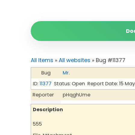
Do
All Items
»
All websites
» Bug #11377
Bug
Mr.
ID:
11377
Status: Open
Report Date: 15 Ma
Reporter
pHqghUme
Description
555