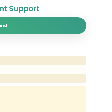
t Support
end