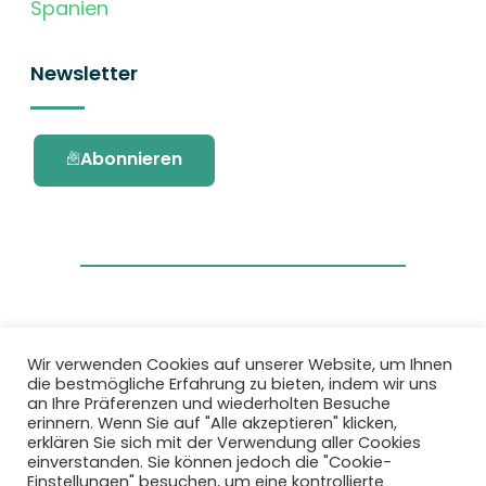
Spanien
Newsletter
Abonnieren
Wir verwenden Cookies auf unserer Website, um Ihnen
die bestmögliche Erfahrung zu bieten, indem wir uns
Dieses Projekt wurde durch das Forschungs-
an Ihre Präferenzen und wiederholten Besuche
und Innovationsprogramm Horizon 2020 der
erinnern. Wenn Sie auf "Alle akzeptieren" klicken,
Europäischen Union unter der
erklären Sie sich mit der Verwendung aller Cookies
Fördervereinbarung Nr. 101036418 gefördert.
einverstanden. Sie können jedoch die "Cookie-
Einstellungen" besuchen, um eine kontrollierte