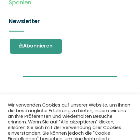
Spanien
Newsletter
Abonnieren
Wir verwenden Cookies auf unserer Website, um Ihnen
die bestmögliche Erfahrung zu bieten, indem wir uns
Dieses Projekt wurde durch das Forschungs-
an Ihre Präferenzen und wiederholten Besuche
und Innovationsprogramm Horizon 2020 der
erinnern. Wenn Sie auf "Alle akzeptieren" klicken,
Europäischen Union unter der
erklären Sie sich mit der Verwendung aller Cookies
Fördervereinbarung Nr. 101036418 gefördert.
einverstanden. Sie können jedoch die "Cookie-
Einstellungen" besuchen, um eine kontrollierte