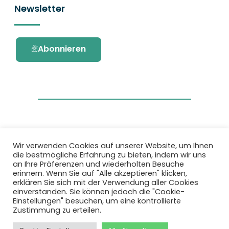
Newsletter
Abonnieren
Wir verwenden Cookies auf unserer Website, um Ihnen
die bestmögliche Erfahrung zu bieten, indem wir uns
Dieses Projekt wurde durch das Forschungs-
an Ihre Präferenzen und wiederholten Besuche
und Innovationsprogramm Horizon 2020 der
erinnern. Wenn Sie auf "Alle akzeptieren" klicken,
Europäischen Union unter der
erklären Sie sich mit der Verwendung aller Cookies
Fördervereinbarung Nr. 101036418 gefördert.
einverstanden. Sie können jedoch die "Cookie-
Einstellungen" besuchen, um eine kontrollierte
Zustimmung zu erteilen.
Datenschutzbestimmungen
|
Cookie-
Richtlinie