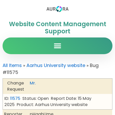
Website Content Management
Support
All Items
»
Aarhus University website
» Bug
#11575
Change
Mr.
Request
ID:
11575
Status: Open
Report Date: 15 May
2025
Product: Aarhus University website
Reporter
pHqghUme