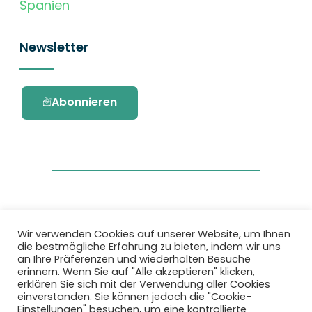
Spanien
Newsletter
Abonnieren
Wir verwenden Cookies auf unserer Website, um Ihnen
die bestmögliche Erfahrung zu bieten, indem wir uns
Dieses Projekt wurde durch das Forschungs-
an Ihre Präferenzen und wiederholten Besuche
und Innovationsprogramm Horizon 2020 der
erinnern. Wenn Sie auf "Alle akzeptieren" klicken,
Europäischen Union unter der
erklären Sie sich mit der Verwendung aller Cookies
Fördervereinbarung Nr. 101036418 gefördert.
einverstanden. Sie können jedoch die "Cookie-
Einstellungen" besuchen, um eine kontrollierte