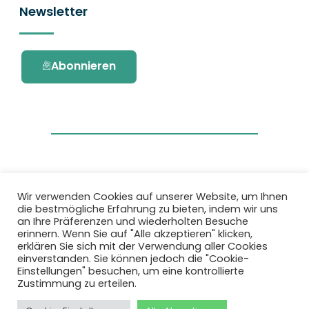
Newsletter
Abonnieren
Wir verwenden Cookies auf unserer Website, um Ihnen
die bestmögliche Erfahrung zu bieten, indem wir uns
Dieses Projekt wurde durch das Forschungs-
an Ihre Präferenzen und wiederholten Besuche
und Innovationsprogramm Horizon 2020 der
erinnern. Wenn Sie auf "Alle akzeptieren" klicken,
Europäischen Union unter der
erklären Sie sich mit der Verwendung aller Cookies
Fördervereinbarung Nr. 101036418 gefördert.
einverstanden. Sie können jedoch die "Cookie-
Einstellungen" besuchen, um eine kontrollierte
Zustimmung zu erteilen.
Datenschutzbestimmungen
|
Cookie-
Richtlinie