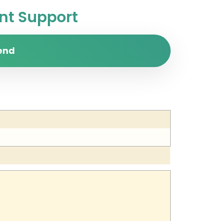
t Support
end