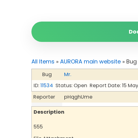
Do
All Items
»
AURORA main website
» Bug
Bug
Mr.
ID:
11534
Status: Open
Report Date: 15 Ma
Reporter
pHqghUme
Description
555