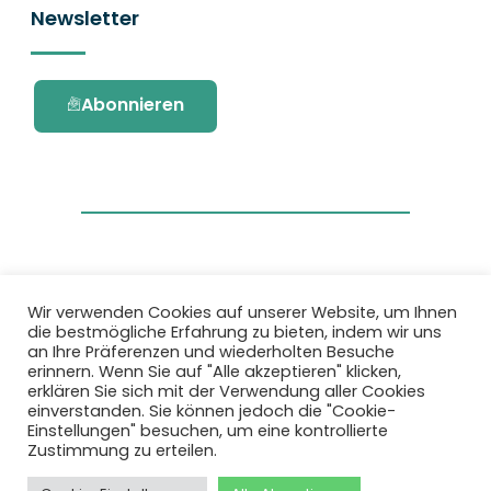
Newsletter
Abonnieren
Wir verwenden Cookies auf unserer Website, um Ihnen
die bestmögliche Erfahrung zu bieten, indem wir uns
Dieses Projekt wurde durch das Forschungs-
an Ihre Präferenzen und wiederholten Besuche
und Innovationsprogramm Horizon 2020 der
erinnern. Wenn Sie auf "Alle akzeptieren" klicken,
Europäischen Union unter der
erklären Sie sich mit der Verwendung aller Cookies
Fördervereinbarung Nr. 101036418 gefördert.
einverstanden. Sie können jedoch die "Cookie-
Einstellungen" besuchen, um eine kontrollierte
Zustimmung zu erteilen.
Datenschutzbestimmungen
|
Cookie-
Richtlinie