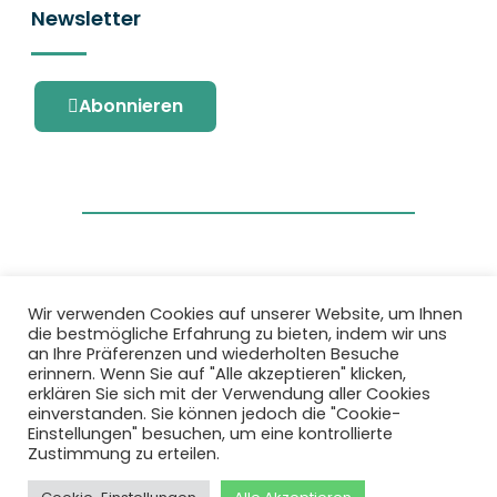
Newsletter
Abonnieren
Wir verwenden Cookies auf unserer Website, um Ihnen
die bestmögliche Erfahrung zu bieten, indem wir uns
Dieses Projekt wurde durch das Forschungs-
an Ihre Präferenzen und wiederholten Besuche
und Innovationsprogramm Horizon 2020 der
erinnern. Wenn Sie auf "Alle akzeptieren" klicken,
Europäischen Union unter der
erklären Sie sich mit der Verwendung aller Cookies
Fördervereinbarung Nr. 101036418 gefördert.
einverstanden. Sie können jedoch die "Cookie-
Einstellungen" besuchen, um eine kontrollierte
Zustimmung zu erteilen.
Datenschutzbestimmungen
|
Cookie-
Richtlinie