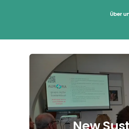
Über u
New Sust