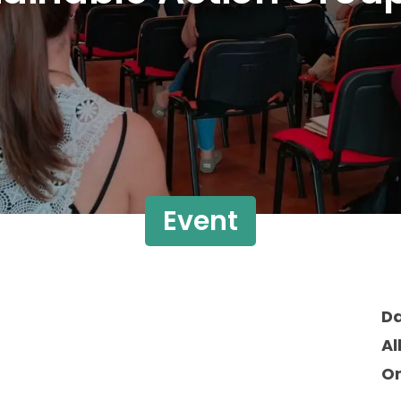
Event
D
Al
Or