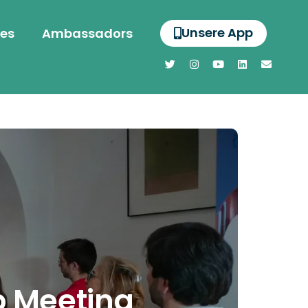
Unsere App
es
Ambassadors
p Meeting