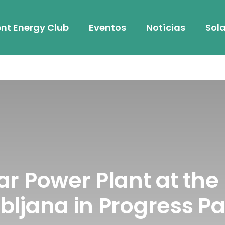
nt Energy Club
Eventos
Notícias
Sola
 Power Plant at the 
ubljana in Progress Par