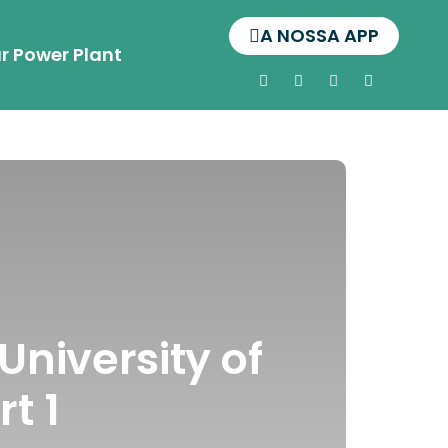
A NOSSA APP
r Power Plant
University of
t 1