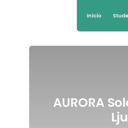
Início
Stude
AURORA Solar
Lj