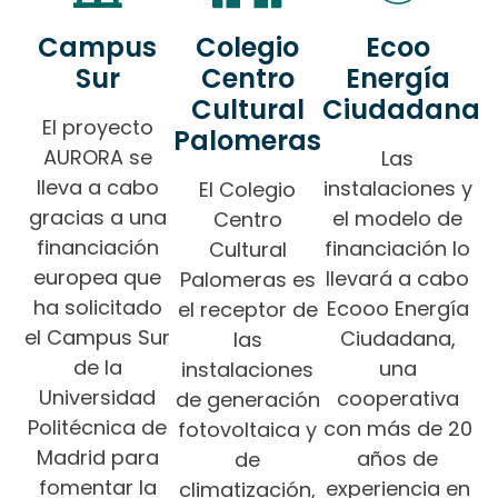
Campus
Colegio
Ecoo
Sur
Centro
Energía
Cultural
Ciudadana
El proyecto
Palomeras
AURORA se
Las
lleva a cabo
instalaciones y
El Colegio
gracias a una
el modelo de
Centro
financiación
financiación lo
Cultural
europea que
llevará a cabo
Palomeras es
ha solicitado
Ecooo Energía
el receptor de
el Campus Sur
Ciudadana,
las
de la
una
instalaciones
Universidad
cooperativa
de generación
Politécnica de
con más de 20
fotovoltaica y
Madrid para
años de
de
fomentar la
experiencia en
climatización,