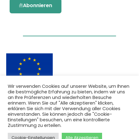
Abonnieren
Wir verwenden Cookies auf unserer Website, um Ihnen
die bestmögliche Erfahrung zu bieten, indem wir uns
Dieses Projekt wurde durch das Forschungs-
an Ihre Präferenzen und wiederholten Besuche
und Innovationsprogramm Horizon 2020 der
erinnern. Wenn Sie auf "Alle akzeptieren" klicken,
Europäischen Union unter der
erklären Sie sich mit der Verwendung aller Cookies
Fördervereinbarung Nr. 101036418 gefördert.
einverstanden. Sie können jedoch die "Cookie-
Einstellungen" besuchen, um eine kontrollierte
Zustimmung zu erteilen.
Datenschutzbestimmungen
|
Cookie-
Richtlinie
Cookie-Einstellungen
Alle Akzeptieren