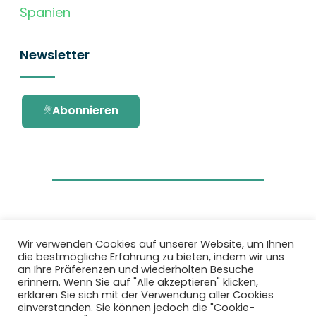
Spanien
Newsletter
Abonnieren
Wir verwenden Cookies auf unserer Website, um Ihnen
die bestmögliche Erfahrung zu bieten, indem wir uns
Dieses Projekt wurde durch das Forschungs-
an Ihre Präferenzen und wiederholten Besuche
und Innovationsprogramm Horizon 2020 der
erinnern. Wenn Sie auf "Alle akzeptieren" klicken,
Europäischen Union unter der
erklären Sie sich mit der Verwendung aller Cookies
Fördervereinbarung Nr. 101036418 gefördert.
einverstanden. Sie können jedoch die "Cookie-