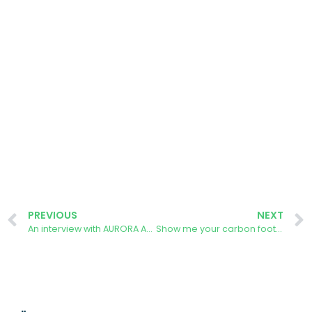
PREVIOUS
NEXT
An interview with AURORA Ambassadress Nina Hojnik
Show me your carbon footprint and get a beer