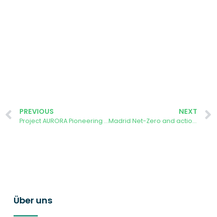
PREVIOUS
NEXT
Project AURORA Pioneering Near Twinning Arrangements with the EELISA Universities Alliance, ONWAGA and the ETSISI-UPM
Madrid Net-Zero and actions on Campus sur: How can the AURORA project help the city to its goals
Über uns