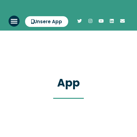
Unsere App
App