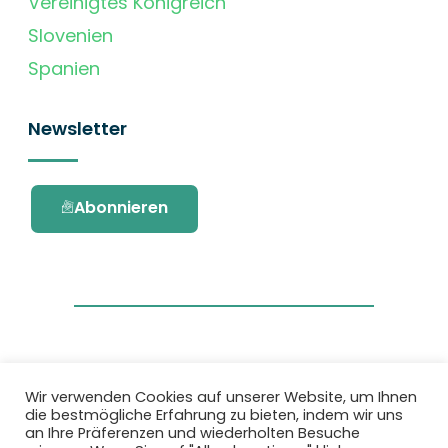
Vereinigtes Königreich
Slovenien
Spanien
Newsletter
Abonnieren
Wir verwenden Cookies auf unserer Website, um Ihnen
die bestmögliche Erfahrung zu bieten, indem wir uns
Dieses Projekt wurde durch das Forschungs-
an Ihre Präferenzen und wiederholten Besuche
und Innovationsprogramm Horizon 2020 der