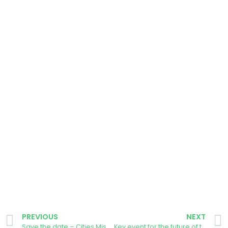
PREVIOUS
NEXT
Save the date – Cities Mission Conference 2024
Key event for the future of the planet – United Nations Environment Assembly