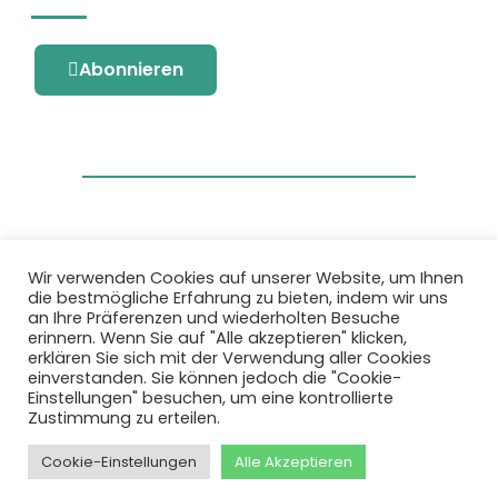
Abonnieren
Wir verwenden Cookies auf unserer Website, um Ihnen
die bestmögliche Erfahrung zu bieten, indem wir uns
Dieses Projekt wurde durch das Forschungs-
an Ihre Präferenzen und wiederholten Besuche
und Innovationsprogramm Horizon 2020 der
erinnern. Wenn Sie auf "Alle akzeptieren" klicken,
Europäischen Union unter der
erklären Sie sich mit der Verwendung aller Cookies
Fördervereinbarung Nr. 101036418 gefördert.
einverstanden. Sie können jedoch die "Cookie-
Einstellungen" besuchen, um eine kontrollierte
Zustimmung zu erteilen.
Datenschutzbestimmungen
|
Cookie-
Richtlinie
Cookie-Einstellungen
Alle Akzeptieren
© 2026 AURORA