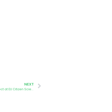
NEXT
Honorary Mention for AURORA Project at EU Citizen Science Prizes 2025