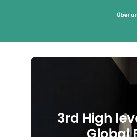
Über u
3rd High lev
Global 