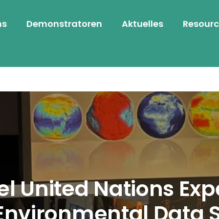
ns
Demonstratoren
Aktuelles
Resourc
el United Nations Ex
Environmental Data 