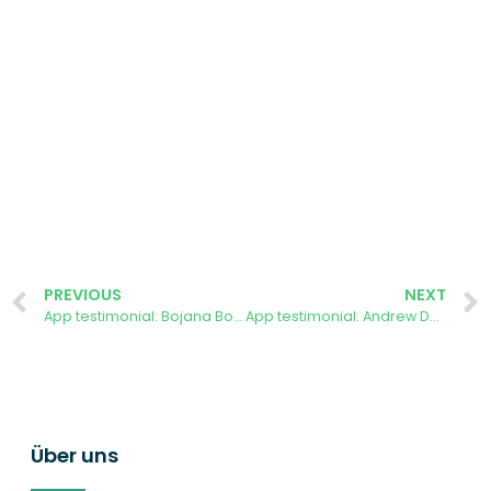
PREVIOUS
NEXT
App testimonial: Bojana Bogičević, Ljubljana
App testimonial: Andrew Darke, Forest of Dean
Über uns