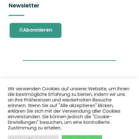
Newsletter
Abonnieren
Wir verwenden Cookies auf unserer Website, um Ihnen
die bestmögliche Erfahrung zu bieten, indem wir uns
Dieses Projekt wurde durch das Forschungs-
an Ihre Präferenzen und wiederholten Besuche
und Innovationsprogramm Horizon 2020 der
erinnern. Wenn Sie auf "Alle akzeptieren" klicken,
Europäischen Union unter der
erklären Sie sich mit der Verwendung aller Cookies
Fördervereinbarung Nr. 101036418 gefördert.
einverstanden. Sie können jedoch die "Cookie-
Einstellungen" besuchen, um eine kontrollierte
Zustimmung zu erteilen.
Datenschutzbestimmungen
|
Cookie-
Richtlinie