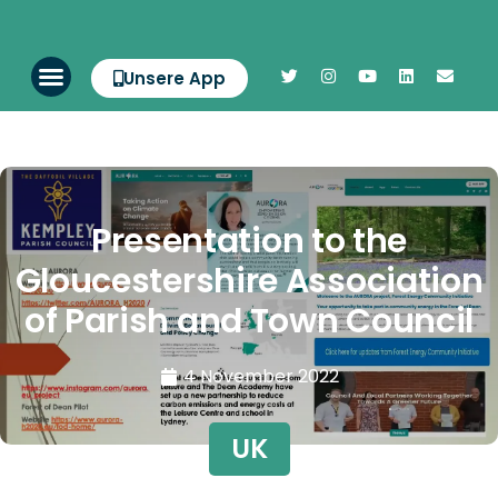
Unsere App
Presentation to the
Gloucestershire Association
of Parish and Town Council
4 November 2022
UK