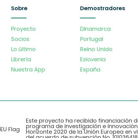
Sobre
Demostradores
Proyecto
Dinamarca
Socios
Portugal
Lo último
Reino Unido
Librería
Eslovenia
Nuestra App
España
Este proyecto ha recibido financiación d
programa de investigación e innovación
Horizonte 2020 de la Unión Europea en vi
del acuerdo de subvención No. 101036418